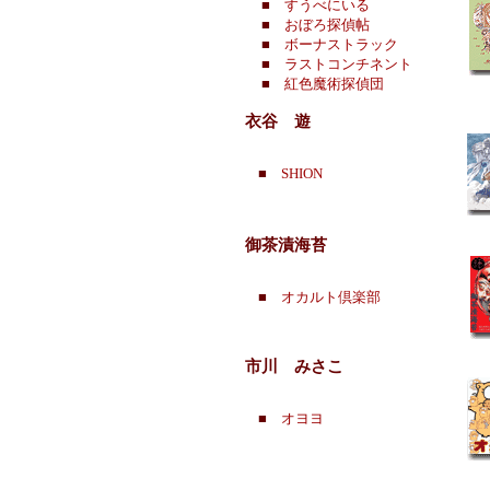
■
すうべにいる
■
おぼろ探偵帖
■
ボーナストラック
■
ラストコンチネント
■
紅色魔術探偵団
衣谷 遊
■
SHION
御茶漬海苔
■
オカルト倶楽部
市川 みさこ
■
オヨヨ