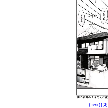
[ next ]
[ 