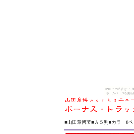
[PR] この広告は
ホームページを更新
■山田章博著■Ａ５判■カラー8ページ口