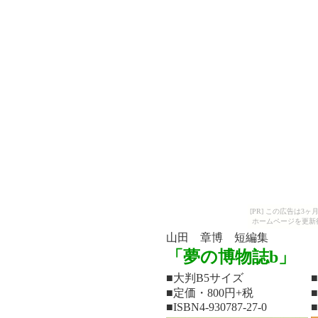
[PR] この広告は
ホームページを更新
山田 章博 短編集
「夢の博物誌b」
■大判B5サイズ
■定価・800円+税
■ISBN4-930787-27-0
■