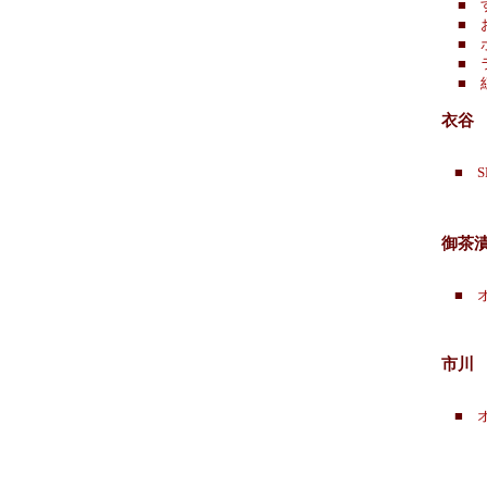
■
■
■
■
■
衣谷
■
S
御茶
■
市川
■