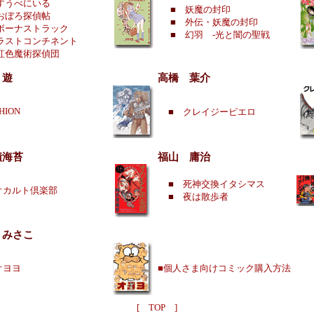
すうべにいる
■
妖魔の封印
おぼろ探偵帖
■
外伝・妖魔の封印
ボーナストラック
■
幻羽 -光と闇の聖戦
ラストコンチネント
紅色魔術探偵団
 遊
高橋 葉介
HION
■
クレイジーピエロ
漬海苔
福山 庸治
■
死神交換イタシマス
オカルト倶楽部
■
夜は散歩者
 みさこ
オヨヨ
■個人さま向けコミック購入方法
[ TOP ]